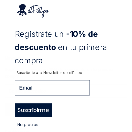
Regístrate un
-10% de
descuento
en tu primera
Newsletter
compra
Regístrate y recibe un
10%
de descuento en tu primera
Suscríbete a la Newsletter de
elPulpo
compra
Email
Suscribirme
SUSCRIBIRSE
No gracias
Contáctanos