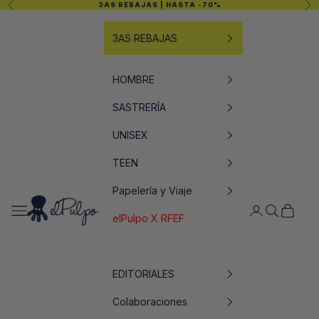
Anterior
Sig
3AS REBAJAS
| HASTA -70%
Ir al contenido
3AS REBAJAS
HOMBRE
SASTRERÍA
UNISEX
TEEN
Papelería y Viaje
elPulpo
Abrir menú de navegación
Abrir página de
Abrir búsq
Abrir ce
elPulpo X RFEF
EDITORIALES
Colaboraciones