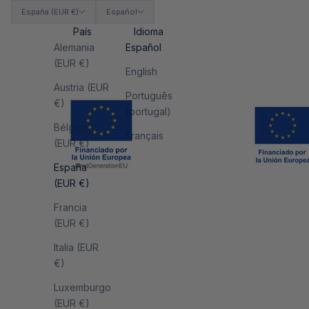
España (EUR €)
Español
País
Idioma
Alemania
Español
(EUR €)
English
Austria (EUR
Português
€)
(portugal)
Bélgica
Français
(EUR €)
España
(EUR €)
Francia
(EUR €)
Italia (EUR
€)
Luxemburgo
(EUR €)