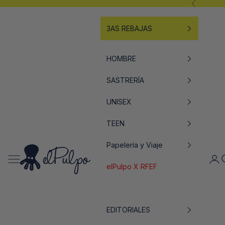
Anterior
Ir al contenido
3AS REBAJAS
HOMBRE
SASTRERÍA
UNISEX
TEEN
Papelería y Viaje
elPulpo
Abrir menú de navegación
Abrir
A
elPulpo X RFEF
EDITORIALES