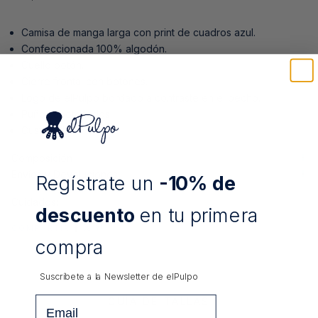
Camisa de manga larga con print de cuadros azul.
Confeccionada 100% algodón.
Cuello botón.
Cierre frontal con botones.
Logo de elPulpo bordado a contraste en el pecho.
Puños abotonados.
Custom fit.
Composición
Envíos y Devoluciones
Regístrate un
-10% de
Cuidados:
descuento
en tu primera
COMPARTIR
compra
Suscríbete a la Newsletter de
elPulpo
Email
GUÍA DE TALLAS