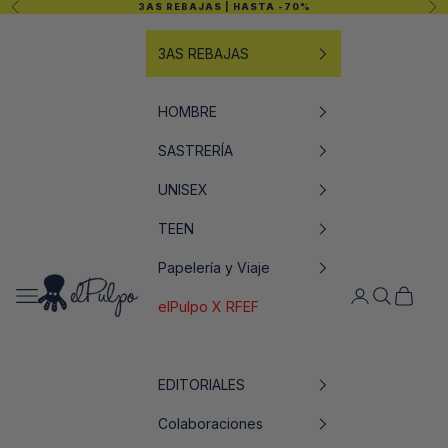
Anterior
Sig
3AS REBAJAS
| HASTA -70%
Ir al contenido
3AS REBAJAS
HOMBRE
SASTRERÍA
UNISEX
TEEN
Papelería y Viaje
elPulpo
Abrir menú de navegación
Abrir página de
Abrir búsq
Abrir ce
elPulpo X RFEF
EDITORIALES
Colaboraciones