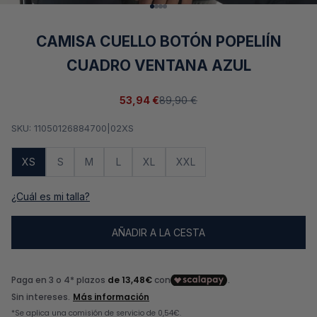
Ir al artículo 1
Ir al artículo 2
Ir al artículo 3
Ir al artículo 4
CAMISA CUELLO BOTÓN POPELIÍN
CUADRO VENTANA AZUL
Precio de oferta
Precio normal
53,94 €
89,90 €
SKU: 11050126884700|02XS
XS
S
M
L
XL
XXL
¿Cuál es mi talla?
AÑADIR A LA CESTA