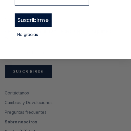
Suscribirme
Newsletter
Regístrate y recibe un
10%
de descuento en tu primera
No gracias
compra
SUSCRIBIRSE
Contáctanos
Cambios y Devoluciones
Preguntas frecuentes
Sobre nosotros