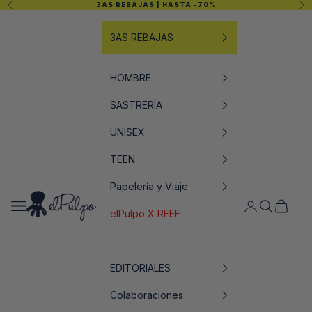
Anterior
Sig
3AS REBAJAS
| HASTA -70%
Ir al contenido
3AS REBAJAS
HOMBRE
SASTRERÍA
UNISEX
TEEN
Papelería y Viaje
elPulpo
Abrir menú de navegación
Abrir página de
Abrir búsq
Abrir ce
elPulpo X RFEF
EDITORIALES
Colaboraciones