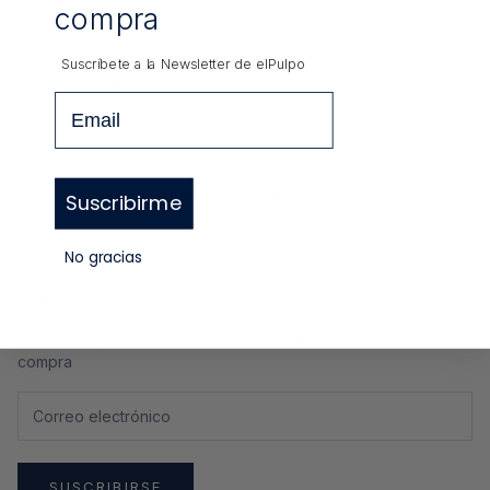
compra
Suscríbete a la Newsletter de
elPulpo
COMPARTIR
Email
GUÍA DE TALLAS
Suscribirme
No gracias
Newsletter
Regístrate y recibe un
10%
de descuento en tu primera
compra
SUSCRIBIRSE