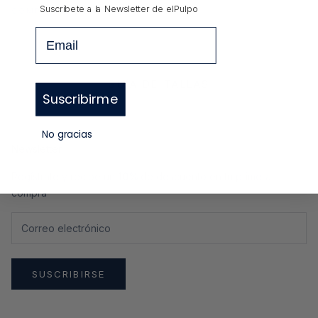
Suscríbete a la Newsletter de
elPulpo
COMPARTIR
Email
GUÍA DE TALLAS
Suscribirme
No gracias
Newsletter
Regístrate y recibe un
10%
de descuento en tu primera
compra
SUSCRIBIRSE