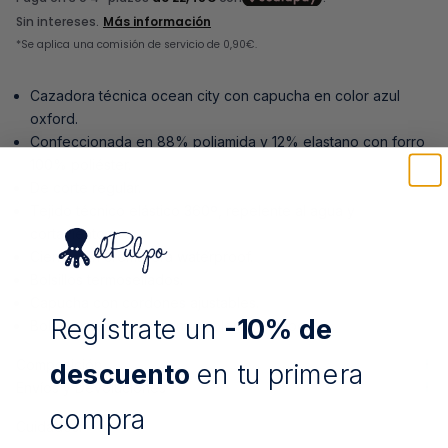
Cazadora técnica ocean city con capucha en color azul
oxford.
Confeccionada en 88% poliamida y 12% elastano con forro
100% poliéster.
De corte regular.
Tejido técnico elástico 360º, repelente al agua y
cortavientos.
Cierre con cremallera waterproof.
Bolsillos termosellados.
Capucha con cordones ajustables.
Regístrate un
-10% de
Bolsillo interior con print emblema elPulpo.
Composición
descuento
en tu primera
Envíos y Devoluciones
compra
Cuidados: