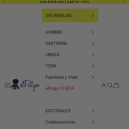
Anterior
Sig
3AS REBAJAS
| HASTA -70%
Ir al contenido
3AS REBAJAS
HOMBRE
SASTRERÍA
UNISEX
TEEN
Papelería y Viaje
elPulpo
Abrir menú de navegación
Abrir página de
Abrir búsq
Abrir ce
elPulpo X RFEF
EDITORIALES
Colaboraciones