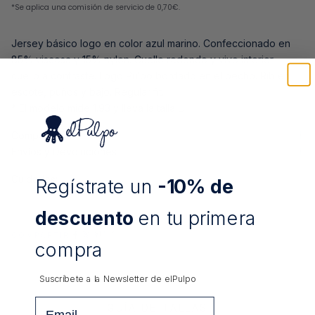
Jersey básico logo en color azul marino. Confeccionado en
85% viscosa y 15% nylon. Cuello redondo y vivo interior
cuello a contraste. Logo Pulpo bordado en el pecho. Rib en
escote, puños y bajo. Regular fit.
* El modelo mide 1.93 y lleva la talla L.
Composición
Envíos y Devoluciones
Cuidados:
Regístrate un
-10% de
descuento
en tu primera
COMPARTIR
compra
Suscríbete a la Newsletter de
elPulpo
Email
GUÍA DE TALLAS