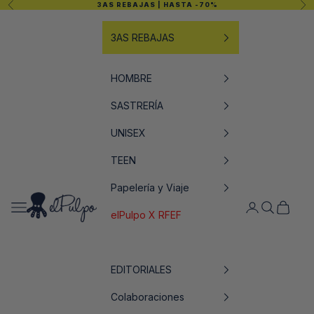
Anterior
Sig
3AS REBAJAS
| HASTA -70%
Ir al contenido
3AS REBAJAS
HOMBRE
SASTRERÍA
UNISEX
TEEN
Papelería y Viaje
elPulpo
Abrir menú de navegación
Abrir página de
Abrir búsq
Abrir ce
elPulpo X RFEF
EDITORIALES
Colaboraciones