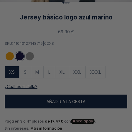
Ir al artículo 1
Ir al artículo 2
Ir al artículo 3
Ir al artículo 4
Jersey básico logo azul marino
Precio de oferta
69,90 €
SKU: 11040127148719|02XS
Orange
Azul marino
Gris
XS
S
M
L
XL
XXL
XXXL
¿Cuál es mi talla?
AÑADIR A LA CESTA