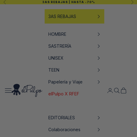
Anterior
Sig
3AS REBAJAS
| HASTA -70%
Ir al contenido
3AS REBAJAS
HOMBRE
SASTRERÍA
UNISEX
TEEN
Papelería y Viaje
elPulpo
Abrir menú de navegación
Abrir página de
Abrir búsq
Abrir ce
elPulpo X RFEF
EDITORIALES
Colaboraciones