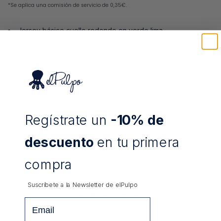
Jersey básico cuello redondo en verde lima.
Confeccionado en 85% viscosa y 15% nylon.
Logo Pulpo bordado en el pecho a tono.
Rib en escote, puños y bajo.
Regular fit.
Composición
Envíos y Devoluciones
Regístrate un
-10% de
Cuidados:
descuento
en tu primera
COMPARTIR
compra
Suscríbete a la Newsletter de
elPulpo
GUÍA DE TALLAS
Email