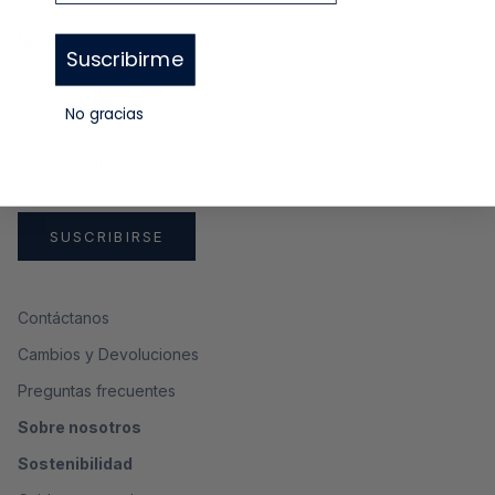
Newsletter
Suscribirme
Regístrate y recibe un
10%
de descuento en tu primera
compra
No gracias
SUSCRIBIRSE
Contáctanos
Cambios y Devoluciones
Preguntas frecuentes
Sobre nosotros
Sostenibilidad