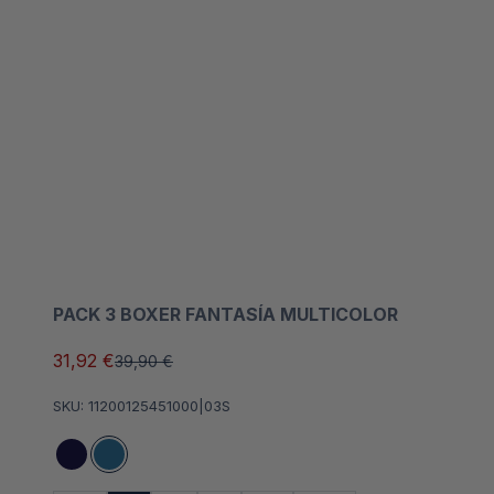
PACK 3 BOXER FANTASÍA MULTICOLOR
Precio de oferta
31,92 €
Precio normal
39,90 €
SKU: 11200125451000|03S
Azul marino
Azul