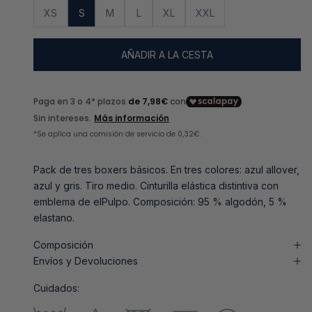
XS
S
M
L
XL
XXL
AÑADIR A LA CESTA
Pack de tres boxers básicos. En tres colores: azul allover,
azul y gris. Tiro medio. Cinturilla elástica distintiva con
emblema de elPulpo. Composición: 95 % algodón, 5 %
elastano.
Composición
Envíos y Devoluciones
Cuidados: