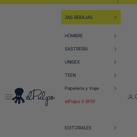
Anterior
Ir al contenido
3AS REBAJAS
HOMBRE
SASTRERÍA
UNISEX
TEEN
Papelería y Viaje
elPulpo
Abrir menú de navegación
Abrir
A
elPulpo X RFEF
EDITORIALES