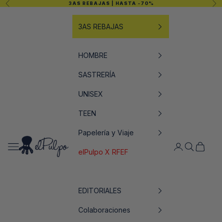
Anterior
Sig
3AS REBAJAS
| HASTA -70%
Ir al contenido
3AS REBAJAS
HOMBRE
SASTRERÍA
UNISEX
TEEN
Papelería y Viaje
elPulpo
Abrir menú de navegación
Abrir página de
Abrir búsq
Abrir ce
elPulpo X RFEF
EDITORIALES
Colaboraciones