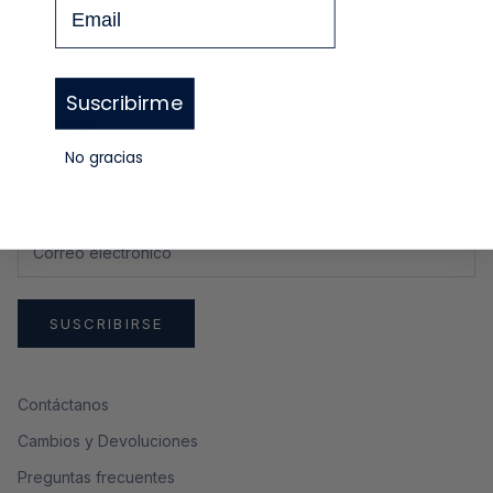
Email
GUÍA DE TALLAS
Suscribirme
Newsletter
No gracias
Regístrate y recibe un
10%
de descuento en tu primera
compra
SUSCRIBIRSE
Contáctanos
Cambios y Devoluciones
Preguntas frecuentes