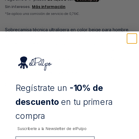
Sobrecamisa técnica ultraligera en color beige para hombre.
Abertura frontal con botones a tono. Parte interior sin forro,
totalmente rematada. Bolsillos termosellados. Logotipo
estampado en el pecho. Tejido técnico elástico 360º,
repelente al agua y antiarrugas. Confeccionada en 88%
poliéster y 12% elastano.
* El modelo mide 1.85 y lleva la talla L.
Composición
Regístrate un
-10% de
Envíos y Devoluciones
descuento
en tu primera
Cuidados:
compra
COMPARTIR
Suscríbete a la Newsletter de
elPulpo