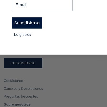
Email
Newsletter
Suscribirme
Regístrate y recibe un
10%
de descuento en tu primera
No gracias
compra
SUSCRIBIRSE
Contáctanos
Cambios y Devoluciones
Preguntas frecuentes
Sobre nosotros