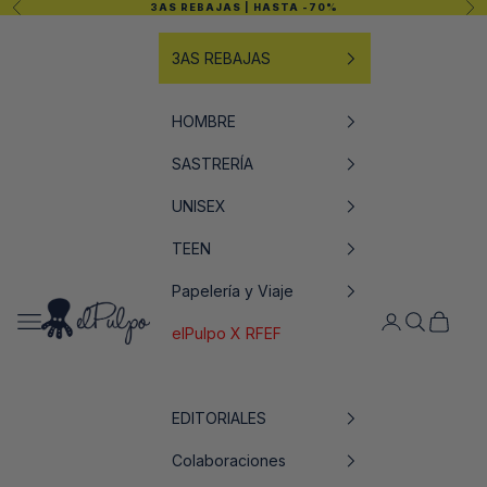
Anterior
Sig
3AS REBAJAS
| HASTA -70%
Ir al contenido
3AS REBAJAS
HOMBRE
SASTRERÍA
UNISEX
TEEN
Papelería y Viaje
elPulpo
Abrir menú de navegación
Abrir página de
Abrir búsq
Abrir ce
elPulpo X RFEF
EDITORIALES
Colaboraciones