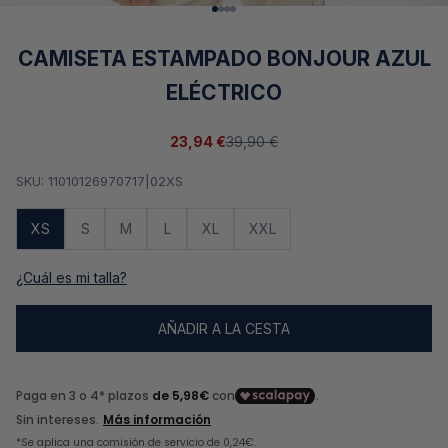
Ir al artículo 1
Ir al artículo 2
Ir al artículo 3
Ir al artículo 4
CAMISETA ESTAMPADO BONJOUR AZUL
ELÉCTRICO
Precio de oferta
Precio normal
23,94 €
39,90 €
SKU: 11010126970717|02XS
XS
S
M
L
XL
XXL
¿Cuál es mi talla?
AÑADIR A LA CESTA