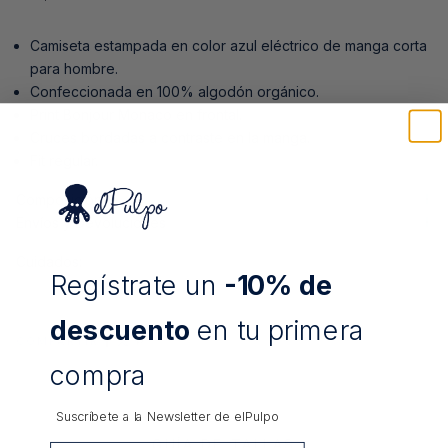
Camiseta estampada en color azul eléctrico de manga corta
para hombre.
Confeccionada en 100% algodón orgánico.
Print Bonjour Monaco en frontal.
Cruces bordadas a contraste en la manga.
Fit regular.
Composición
Envíos y Devoluciones
Cuidados:
Regístrate un
-10% de
descuento
en tu primera
COMPARTIR
compra
Suscríbete a la Newsletter de
elPulpo
GUÍA DE TALLAS