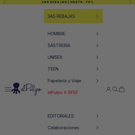
Anterior
Sig
3AS REBAJAS
| HASTA -70%
Ir al contenido
3AS REBAJAS
HOMBRE
SASTRERÍA
UNISEX
TEEN
Papelería y Viaje
elPulpo
Abrir menú de navegación
Abrir página de
Abrir búsq
Abrir ce
elPulpo X RFEF
EDITORIALES
Colaboraciones