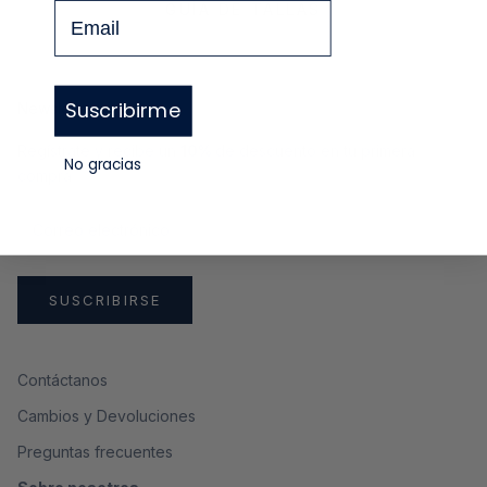
Email
GUÍA DE TALLAS
Suscribirme
Newsletter
Regístrate y recibe un
10%
de descuento en tu primera
No gracias
compra
SUSCRIBIRSE
Contáctanos
Cambios y Devoluciones
Preguntas frecuentes