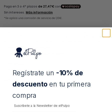
Cazadora field jacket confeccionada en 98% algodón y 2%
elastano. Cierre frontal con cremallera y botones. Bolsillos
delanteros con parche elPulpo en frontal. Detalle en hombros
y parche bandera en lateral.
* El modelo mide 1.87 y lleva la talla L.
Composición
Envíos y Devoluciones
Regístrate un
-10% de
Cuidados:
descuento
en tu primera
COMPARTIR
compra
Suscríbete a la Newsletter de
elPulpo