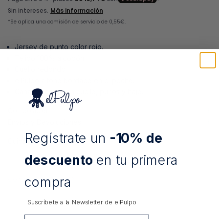
Jersey de punto color rojo.
Tejido 100% algodón.
Cuello redondo.
elPulpo a tono bordado en el pecho.
Canalé elástico en cuello, puños y bajo.
Composición
Envíos y Devoluciones
Regístrate un
-10% de
Cuidados:
descuento
en tu primera
compra
COMPARTIR
Suscríbete a la Newsletter de
elPulpo
Email