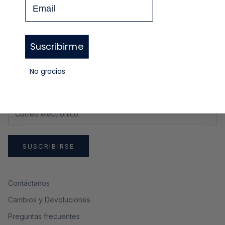
GUÍA DE TALLAS
Suscribirme
Newsletter
No gracias
Regístrate y recibe un
10%
de descuento en tu primera
compra
SUSCRIBIRSE
Contáctanos
Cambios y Devoluciones
Preguntas frecuentes