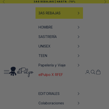
Anterior
Sig
3AS REBAJAS
| HASTA -70%
Ir al contenido
3AS REBAJAS
HOMBRE
SASTRERÍA
UNISEX
TEEN
Papelería y Viaje
elPulpo
Abrir menú de navegación
Abrir página de
Abrir búsq
Abrir ce
elPulpo X RFEF
EDITORIALES
Colaboraciones